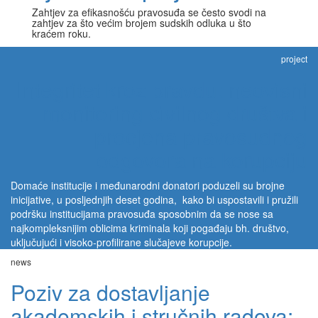
Zahtjev za efikasnošću pravosuđa se često svodi na
zahtjev za što većim brojem sudskih odluka u što
kraćem roku.
project
Integritet kroz pravdu: neovisni
monitoring civilnog društva i
procjena pravosudnog
odgovora na korupciju
Domaće institucije i međunarodni donatori poduzeli su brojne
inicijative, u posljednjih deset godina, kako bi uspostavili i pružili
podršku institucijama pravosuđa sposobnim da se nose sa
najkompleksnijim oblicima kriminala koji pogađaju bh. društvo,
uključujući i visoko-profilirane slučajeve korupcije.
news
Poziv za dostavljanje
akademskih i stručnih radova: