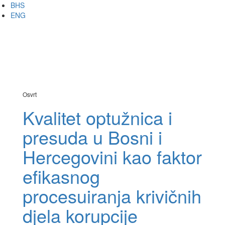
Skip
BHS
to
ENG
main
content
Analitika
Meni
Osvrt
Kvalitet optužnica i
presuda u Bosni i
Hercegovini kao faktor
efikasnog
procesuiranja krivičnih
djela korupcije