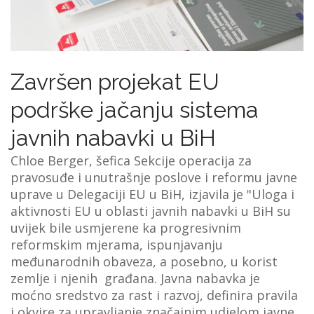
VIJESTI
O NAMA
Završen projekat EU
SEARCH
podrške jačanju sistema
javnih nabavki u BiH
Chloe Berger, šefica Sekcije operacija za
pravosuđe i unutrašnje poslove i reformu javne
uprave u Delegaciji EU u BiH, izjavila je "Uloga i
aktivnosti EU u oblasti javnih nabavki u BiH su
uvijek bile usmjerene ka progresivnim
reformskim mjerama, ispunjavanju
međunarodnih obaveza, a posebno, u korist
zemlje i njenih građana. Javna nabavka je
moćno sredstvo za rast i razvoj, definira pravila
i okvire za upravljanje značajnim udjelom javne