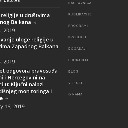
E OBJAVE
MAIN
NASLOVNICA
NAVIGATION
religije u društvima
PUBLIKACIJE
nog Balkana
PROGRAMI
5, 2019
PROJEKTI
ivanje uloge religije u
vima Zapadnog Balkana
DOGAĐAJI
5, 2019
EDUKACIJA
tet odgovora pravosuđa
BLOG
i i Hercegovini na
iju: Ključni nalazi
VIJESTI
dišnjeg monitoringa i
O NAMA
ze
y 16, 2019
SEARCH