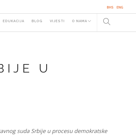
BHS
ENG
EDUKACIJA
BLOG
VIJESTI
O NAMA
SE
IJE U
stavnog suda Srbije u procesu demokratske