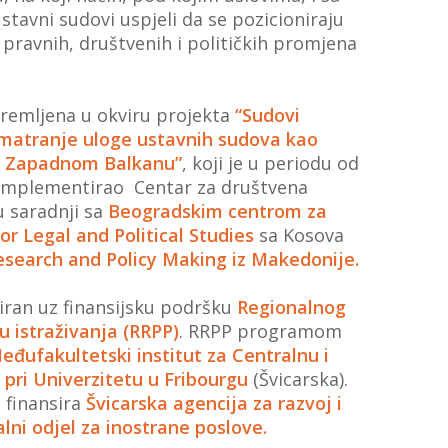
tavni sudovi uspjeli da se pozicioniraju
pravnih, društvenih i političkih promjena
premljena u okviru projekta
“Sudovi
azmatranje uloge ustavnih sudova kao
a Zapadnom Balkanu”
, koji je u periodu od
 implementirao Centar za društvena
 u saradnji sa
Beogradskim centrom za
or Legal and Political Studies
sa Kosova
esearch and Policy Making iz Makedonije.
iran uz finansijsku podršku
Regionalnog
 istraživanja (RRPP)
. RRPP programom
eđufakultetski institut za Centralnu i
 pri Univerzitetu u Fribourgu
(Švicarska).
 finansira
Švicarska agencija za razvoj i
lni odjel za inostrane poslove.