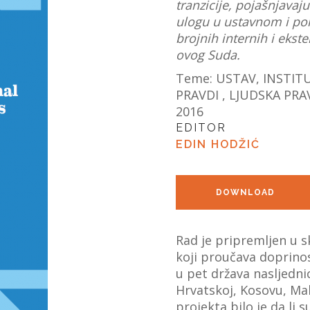
tranzicije, pojašnjavaj
ulogu u ustavnom i pol
brojnih internih i ekste
ovog Suda.
Teme:
USTAV, INSTITU
PRAVDI
,
LJUDSKA PRA
2016
EDITOR
EDIN HODŽIĆ
DOWNLOAD
Rad je pripremljen u s
koji proučava doprino
u pet država nasljednic
Hrvatskoj, Kosovu, Make
projekta bilo je da li 