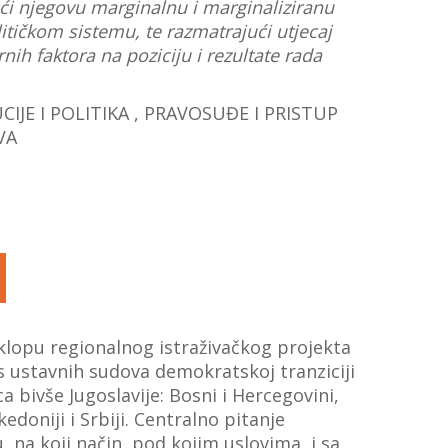
ući njegovu marginalnu i marginaliziranu
itičkom sistemu, te razmatrajući utjecaj
rnih faktora na poziciju i rezultate rada
CIJE I POLITIKA
,
PRAVOSUĐE I PRISTUP
VA
klopu regionalnog istraživačkog projekta
s ustavnih sudova demokratskoj tranziciji
a bivše Jugoslavije: Bosni i Hercegovini,
doniji i Srbiji. Centralno pitanje
su, na koji način, pod kojim uslovima, i sa