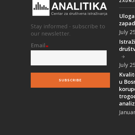
ZADNJ
Uloga 
zapad
Stay informed - subscribe to
July 2
our newsletter.
Istraž
Email
društ
July 2
Kvali
u Bosn
SUBSCRIBE
korupc
trogo
anali
Januar