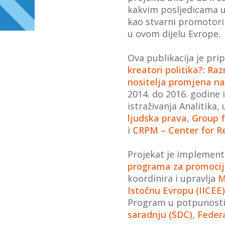
kakvim posljedicama us
kao stvarni promotori 
u ovom dijelu Evrope.
Ova publikacija je pri
kreatori politika?: R
nositelja promjena n
2014. do 2016. godine
istraživanja Analitika,
ljudska prava
,
Group f
i
CRPM – Center for R
Projekat je implement
programa za promociju
koordinira i upravlja
M
Istočnu Evropu (IICEE)
Program u potpunosti
saradnju (SDC), Federa