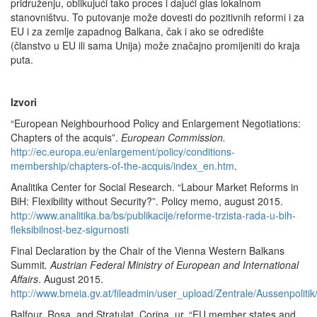
pridruženju, oblikujući tako proces i dajući glas lokalnom
stanovništvu. To putovanje može dovesti do pozitivnih reformi i za
EU i za zemlje zapadnog Balkana, čak i ako se odredište
(članstvo u EU ili sama Unija) može značajno promijeniti do kraja
puta.
Izvori
“European Neighbourhood Policy and Enlargement Negotiations:
Chapters of the acquis”.
European Commission.
http://ec.europa.eu/enlargement/policy/conditions-
membership/chapters-of-the-acquis/index_en.htm
.
Analitika Center for Social Research. “Labour Market Reforms in
BiH: Flexibility without Security?”. Policy memo, august 2015.
http://www.analitika.ba/bs/publikacije/reforme-trzista-rada-u-bih-
fleksibilnost-bez-sigurnosti
Final Declaration by the Chair of the Vienna Western Balkans
Summit
. Austrian Federal Ministry of European and International
Affairs
. August 2015.
http://www.bmeia.gv.at/fileadmin/user_upload/Zentrale/Aussenpol
Balfour, Rosa, and Stratulat, Corina, ur. “EU member states and