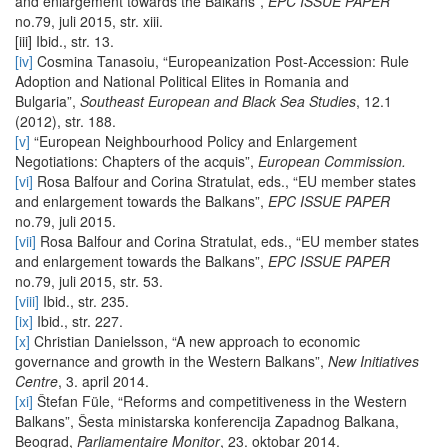
and enlargement towards the Balkans”,
EPC ISSUE PAPER
no.79, juli 2015, str. xiii.
[iii] Ibid., str. 13.
[iv]
Cosmina Tanasoiu, “Europeanization Post-Accession: Rule
Adoption and National Political Elites in Romania and
Bulgaria”,
Southeast European and Black Sea Studies
, 12.1
(2012), str. 188.
[v]
“European Neighbourhood Policy and Enlargement
Negotiations: Chapters of the acquis”,
European Commission.
[vi]
Rosa Balfour and Corina Stratulat, eds., “EU member states
and enlargement towards the Balkans”,
EPC ISSUE PAPER
no.79, juli 2015.
[vii]
Rosa Balfour and Corina Stratulat, eds., “EU member states
and enlargement towards the Balkans”,
EPC ISSUE PAPER
no.79, juli 2015, str. 53.
[viii]
Ibid., str. 235.
[ix]
Ibid., str. 227.
[x]
Christian Danielsson, “A new approach to economic
governance and growth in the Western Balkans”,
New Initiatives
Centre
, 3. april 2014.
[xi]
Štefan Füle, “Reforms and competitiveness in the Western
Balkans”, Šesta ministarska konferencija Zapadnog Balkana,
Beograd,
Parliamentaire Monitor
, 23. oktobar 2014.