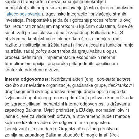
kapitala i transportnih mreža, smanjenje birokratije i
administrativnih prepreka za poslovanje (često mjereno indeksom
'lakoće poslovanja’
), trgovinske integracije i privlačenje stranih
investicija. Pretpostavka je da će rigorozniji proces reformi u ovoj
fazi rezultirati značajnim napretkom u ključnim oblastima, čime će
se ubrzati proces ulaska zemalja zapadnog Balkana u EU. S
obzirom na kontekstualne faktore (kao što su, primjera radi,
razlike u institucijama tržišta rada i njihov utjecaj na funkcioniranje
na tržištu rada)
policy
akteri treba da igraju važnu ulogu u
procesu definiranja i implementacije ekonomskih reformi
formuliranjem opcija i preporuka prilagođenih specifičnom
kontekstu određene države.
Interna odgovornost:
Nedržavni akteri (engl.
non-state actors
),
kao što su nevladine organizacije, građanske grupe,
thinktankovi
i
drugi segmenti civilnog društva, nemaju drugu opciju nego da
izvjesnost dugotrajnog procesa pridruženja prihvate kao priliku da
se izgrade efikasni mehanizmi interne odgovornosti u državama
zapadnog Balkana. Uvjeti pridruženja EU daju normativni okvir i
jasne ciljeve za vlade ovih država, a istovremeno nude i metode
kojim se lokalne vlade drže odgovornim za propuste u
ispunjavanju tih standarda. Organizacije civilnog društva u
zemljama zapadnog Balkana ubuduće bi mogle imati širok