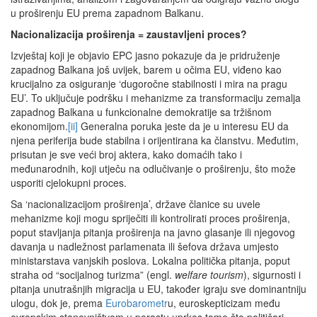
u proširenju EU prema zapadnom Balkanu.
Nacionalizacija proširenja = zaustavljeni proces?
Izvještaj koji je objavio EPC jasno pokazuje da je pridruženje
zapadnog Balkana još uvijek, barem u očima EU, viđeno kao
krucijalno za osiguranje ‘dugoročne stabilnosti i mira na pragu
EU’. To uključuje podršku i mehanizme za transformaciju zemalja
zapadnog Balkana u funkcionalne demokratije sa tržišnom
ekonomijom.
[ii]
Generalna poruka jeste da je u interesu EU da
njena periferija bude stabilna i orijentirana ka članstvu. Međutim,
prisutan je sve veći broj aktera, kako domaćih tako i
međunarodnih, koji utječu na odlučivanje o proširenju, što može
usporiti cjelokupni proces.
Sa ‘nacionalizacijom proširenja’, države članice su uvele
mehanizme koji mogu spriječiti ili kontrolirati proces proširenja,
poput stavljanja pitanja proširenja na javno glasanje ili njegovog
davanja u nadležnost parlamenata ili šefova država umjesto
ministarstava vanjskih poslova. Lokalna politička pitanja, poput
straha od “socijalnog turizma” (engl.
welfare tourism
), sigurnosti i
pitanja unutrašnjih migracija u EU, također igraju sve dominantniju
ulogu, dok je, prema
Eurobarometr
u, euroskepticizam među