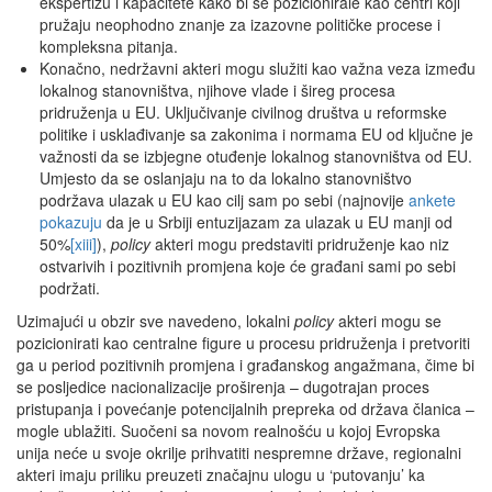
ekspertizu i kapacitete kako bi se pozicionirale kao centri koji
pružaju neophodno znanje za izazovne političke procese i
kompleksna pitanja.
Konačno, nedržavni akteri mogu služiti kao važna veza između
lokalnog stanovništva, njihove vlade i šireg procesa
pridruženja u EU. Uključivanje civilnog društva u reformske
politike i usklađivanje sa zakonima i normama EU od ključne je
važnosti da se izbjegne otuđenje lokalnog stanovništva od EU.
Umjesto da se oslanjaju na to da lokalno stanovništvo
podržava ulazak u EU kao cilj sam po sebi (najnovije
ankete
pokazuju
da je u Srbiji entuzijazam za ulazak u EU manji od
50%
[xiii]
),
policy
akteri mogu predstaviti pridruženje kao niz
ostvarivih i pozitivnih promjena koje će građani sami po sebi
podržati.
Uzimajući u obzir sve navedeno, lokalni
policy
akteri mogu se
pozicionirati kao centralne figure u procesu pridruženja i pretvoriti
ga u period pozitivnih promjena i građanskog angažmana, čime bi
se posljedice nacionalizacije proširenja – dugotrajan proces
pristupanja i povećanje potencijalnih prepreka od država članica –
mogle ublažiti. Suočeni sa novom realnošću u kojoj Evropska
unija neće u svoje okrilje prihvatiti nespremne države, regionalni
akteri imaju priliku preuzeti značajnu ulogu u ‘putovanju’ ka