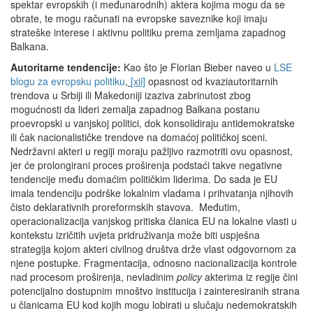
spektar evropskih (i međunarodnih) aktera kojima mogu da se
obrate, te mogu računati na evropske saveznike koji imaju
strateške interese i aktivnu politiku prema zemljama zapadnog
Balkana.
Autoritarne tendencije:
Kao što je Florian Bieber naveo u
LSE
blogu za evropsku politiku
,
[xii]
opasnost od kvaziautoritarnih
trendova u Srbiji ili Makedoniji izaziva zabrinutost zbog
mogućnosti da lideri zemalja zapadnog Balkana postanu
proevropski u vanjskoj politici, dok konsolidiraju antidemokratske
ili čak nacionalističke trendove na domaćoj političkoj sceni.
Nedržavni akteri u regiji moraju pažljivo razmotriti ovu opasnost,
jer će prolongirani proces proširenja podstaći takve negativne
tendencije među domaćim političkim liderima. Do sada je EU
imala tendenciju podrške lokalnim vladama i prihvatanja njihovih
čisto deklarativnih proreformskih stavova. Međutim,
operacionalizacija vanjskog pritiska članica EU na lokalne vlasti u
kontekstu izričitih uvjeta pridruživanja može biti uspješna
strategija kojom akteri civilnog društva drže vlast odgovornom za
njene postupke. Fragmentacija, odnosno nacionalizacija kontrole
nad procesom proširenja, nevladinim
policy
akterima iz regije čini
potencijalno dostupnim mnoštvo institucija i zainteresiranih strana
u članicama EU kod kojih mogu lobirati u slučaju nedemokratskih