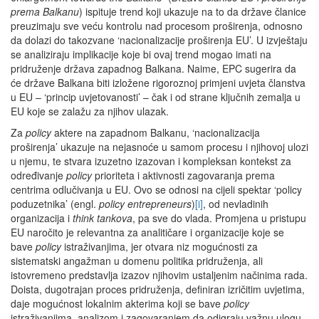
prema Balkanu
) ispituje trend koji ukazuje na to da države članice
preuzimaju sve veću kontrolu nad procesom proširenja, odnosno
da dolazi do takozvane ‘nacionalizacije proširenja EU’. U izvještaju
se analiziraju implikacije koje bi ovaj trend mogao imati na
pridruženje država zapadnog Balkana. Naime, EPC sugerira da
će države Balkana biti izložene rigoroznoj primjeni uvjeta članstva
u EU – ‘princip uvjetovanosti’ – čak i od strane ključnih zemalja u
EU koje se zalažu za njihov ulazak.
Za
policy
aktere na zapadnom Balkanu, ‘nacionalizacija
proširenja’ ukazuje na nejasnoće u samom procesu i njihovoj ulozi
u njemu, te stvara izuzetno izazovan i kompleksan kontekst za
određivanje
policy
prioriteta i aktivnosti zagovaranja prema
centrima odlučivanja u EU. Ovo se odnosi na cijeli spektar ‘policy
poduzetnika’ (engl.
policy entrepreneurs
)
[i]
, od nevladinih
organizacija i
think tankova
, pa sve do vlada. Promjena u pristupu
EU naročito je relevantna za analitičare i organizacije koje se
bave
policy
istraživanjima, jer otvara niz mogućnosti za
sistematski angažman u domenu politika pridruženja, ali
istovremeno predstavlja izazov njihovim ustaljenim načinima rada.
Doista, dugotrajan proces pridruženja, definiran izričitim uvjetima,
daje mogućnost lokalnim akterima koji se bave
policy
istraživanjima, analizom i zagovaranjem da odigraju važnu ulogu