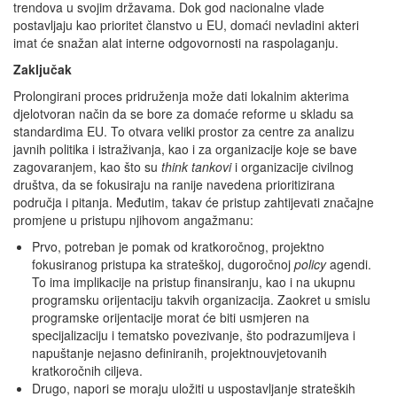
trendova u svojim državama. Dok god nacionalne vlade
postavljaju kao prioritet članstvo u EU, domaći nevladini akteri
imat će snažan alat interne odgovornosti na raspolaganju.
Zaključak
Prolongirani proces pridruženja može dati lokalnim akterima
djelotvoran način da se bore za domaće reforme u skladu sa
standardima EU. To otvara veliki prostor za centre za analizu
javnih politika i istraživanja, kao i za organizacije koje se bave
zagovaranjem, kao što su
think tankovi
i organizacije civilnog
društva, da se fokusiraju na ranije navedena prioritizirana
područja i pitanja. Međutim, takav će pristup zahtijevati značajne
promjene u pristupu njihovom angažmanu:
Prvo, potreban je pomak od kratkoročnog, projektno
fokusiranog pristupa ka strateškoj, dugoročnoj
policy
agendi.
To ima implikacije na pristup finansiranju, kao i na ukupnu
programsku orijentaciju takvih organizacija. Zaokret u smislu
programske orijentacije morat će biti usmjeren na
specijalizaciju i tematsko povezivanje, što podrazumijeva i
napuštanje nejasno definiranih, projektnouvjetovanih
kratkoročnih ciljeva.
Drugo, napori se moraju uložiti u uspostavljanje strateških