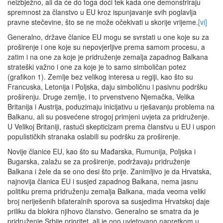
neizbježno, ali da će do toga doći tek kada one demonstriraju
spremnost za članstvo u EU kroz ispunjavanje svih poglavlja
pravne stečevine, što se ne može očekivati u skorije vrijeme.
[vi]
Generalno, države članice EU mogu se svrstati u one koje su za
proširenje i one koje su nepovjerljive prema samom procesu, a
zatim i na one za koje je pridruženje zemalja zapadnog Balkana
strateški važno i one za koje je to samo simboličan potez
(grafikon 1). Zemlje bez velikog interesa u regiji, kao što su
Francuska, Letonija i Poljska, daju simboličnu i pasivnu podršku
proširenju. Druge zemlje, i to prvenstveno Njemačka, Velika
Britanija i Austrija, poduzimaju inicijativu u rješavanju problema na
Balkanu, ali su posvećene strogoj primjeni uvjeta za pridruženje.
U Velikoj Britaniji, rastući skepticizam prema članstvu u EU i uspon
populističkih stranaka oslabili su podršku za proširenje.
Novije članice EU, kao što su Mađarska, Rumunija, Poljska i
Bugarska, zalažu se za proširenje, podržavaju pridruženje
Balkana i žele da se ono desi što prije. Zanimljivo je da Hrvatska,
najnovija članica EU i susjed zapadnog Balkana, nema jasnu
politiku prema pridruženju zemalja Balkana, mada veoma veliki
broj neriješenih bilateralnih sporova sa susjedima Hrvatskoj daje
priliku da blokira njihovo članstvo. Generalno se smatra da je
pridruženje Srbije prioritet, ali je ono uvjetovano napretkom u