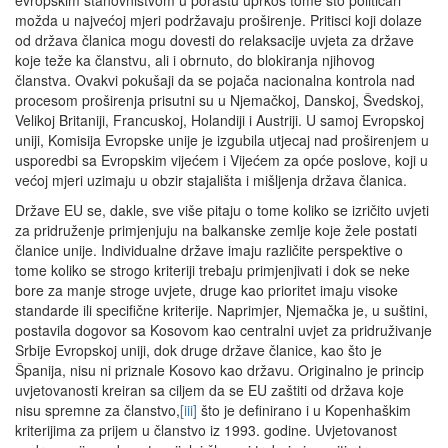
evropskim stanovništvom u porastu uprkos tome što političari
možda u najvećoj mjeri podržavaju proširenje. Pritisci koji dolaze
od država članica mogu dovesti do relaksacije uvjeta za države
koje teže ka članstvu, ali i obrnuto, do blokiranja njihovog
članstva. Ovakvi pokušaji da se pojača nacionalna kontrola nad
procesom proširenja prisutni su u Njemačkoj, Danskoj, Švedskoj,
Velikoj Britaniji, Francuskoj, Holandiji i Austriji. U samoj Evropskoj
uniji, Komisija Evropske unije je izgubila utjecaj nad proširenjem u
usporedbi sa Evropskim vijećem i Vijećem za opće poslove, koji u
većoj mjeri uzimaju u obzir stajališta i mišljenja država članica.
Države EU se, dakle, sve više pitaju o tome koliko se izričito uvjeti
za pridruženje primjenjuju na balkanske zemlje koje žele postati
članice unije. Individualne države imaju različite perspektive o
tome koliko se strogo kriteriji trebaju primjenjivati i dok se neke
bore za manje stroge uvjete, druge kao prioritet imaju visoke
standarde ili specifične kriterije. Naprimjer, Njemačka je, u suštini,
postavila dogovor sa Kosovom kao centralni uvjet za pridruživanje
Srbije Evropskoj uniji, dok druge države članice, kao što je
Španija, nisu ni priznale Kosovo kao državu. Originalno je princip
uvjetovanosti kreiran sa ciljem da se EU zaštiti od država koje
nisu spremne za članstvo,
[iii]
što je definirano i u Kopenhaškim
kriterijima za prijem u članstvo iz 1993. godine. Uvjetovanost