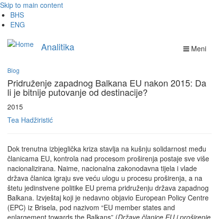
Skip to main content
BHS
ENG
Analitika
Meni
Blog
Pridruženje zapadnog Balkana EU nakon 2015: Da
li je bitnije putovanje od destinacije?
2015
Tea Hadžiristić
Dok trenutna izbjeglička kriza stavlja na kušnju solidarnost među
članicama EU, kontrola nad procesom proširenja postaje sve više
nacionalizirana. Naime, nacionalna zakonodavna tijela i vlade
država članica igraju sve veću ulogu u procesu proširenja, a na
štetu jedinstvene politike EU prema pridruženju država zapadnog
Balkana. Izvještaj koji je nedavno objavio European Policy Centre
(EPC) iz Brisela, pod nazivom “EU member states and
enlargement towards the Balkans” (
Države članice EU i proširenje