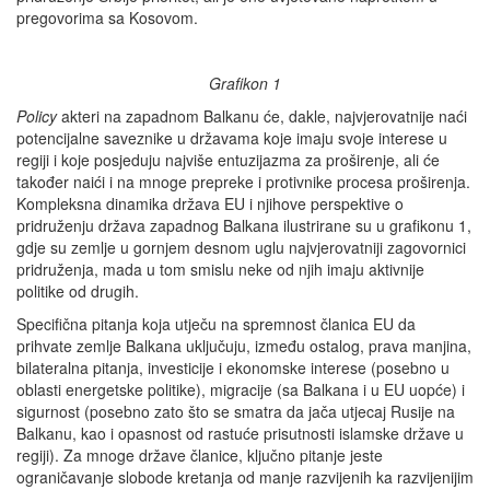
pregovorima sa Kosovom.
Grafikon 1
Policy
akteri na zapadnom Balkanu će, dakle, najvjerovatnije naći
potencijalne saveznike u državama koje imaju svoje interese u
regiji i koje posjeduju najviše entuzijazma za proširenje, ali će
također naići i na mnoge prepreke i protivnike procesa proširenja.
Kompleksna dinamika država EU i njihove perspektive o
pridruženju država zapadnog Balkana ilustrirane su u grafikonu 1,
gdje su zemlje u gornjem desnom uglu najvjerovatniji zagovornici
pridruženja, mada u tom smislu neke od njih imaju aktivnije
politike od drugih.
Specifična pitanja koja utječu na spremnost članica EU da
prihvate zemlje Balkana uključuju, između ostalog, prava manjina,
bilateralna pitanja, investicije i ekonomske interese (posebno u
oblasti energetske politike), migracije (sa Balkana i u EU uopće) i
sigurnost (posebno zato što se smatra da jača utjecaj Rusije na
Balkanu, kao i opasnost od rastuće prisutnosti islamske države u
regiji). Za mnoge države članice, ključno pitanje jeste
ograničavanje slobode kretanja od manje razvijenih ka razvijenijim