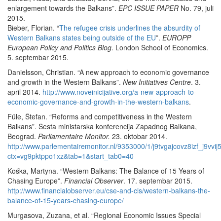
enlargement towards the Balkans”.
EPC ISSUE PAPER
No. 79, juli
2015.
Bieber, Florian. “
The refugee crisis underlines the absurdity of
Western Balkans states being outside of the EU
”.
EUROPP
European Policy and Politics Blog
. London School of Economics.
5. septembar 2015.
Danielsson, Christian. “A new approach to economic governance
and growth in the Western Balkans”.
New Initiatives Centre
. 3.
april 2014.
http://www.noveinicijative.org/a-new-approach-to-
economic-governance-and-growth-in-the-western-balkans
.
Füle, Štefan. “Reforms and competitiveness in the Western
Balkans”. Šesta ministarska konferencija Zapadnog Balkana,
Beograd.
Parliamentaire Monitor.
23. oktobar 2014.
http://www.parlementairemonitor.nl/9353000/1/j9tvgajcovz8izf_j9vvi
ctx=vg9pktppo1xz&tab=1&start_tab0=40
Kośka, Martyna. “Western Balkans: The Balance of 15 Years of
Chasing Europe”.
Financial Observer
. 17. septembar 2015.
http://www.financialobserver.eu/cse-and-cis/western-balkans-the-
balance-of-15-years-chasing-europe/
Murgasova, Zuzana, et al. “Regional Economic Issues Special