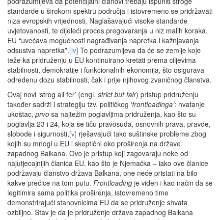
podrazumijeva da potencijalni članovi trebaju ispuniti stroge
standarde u širokom spektru područja i istovremeno se pridržavati
niza evropskih vrijednosti. Naglašavajući visoke standarde
uvjetovanosti, te dijeleći proces pregovaranja u niz malih koraka,
EU “uvećava mogućnosti nagrađivanja napretka i kažnjavanja
odsustva napretka”.
[iv]
To podrazumijeva da će se zemlje koje
teže ka pridruženju u EU kontinuirano kretati prema ciljevima
stabilnosti, demokratije i funkcionalnih ekonomija, što osigurava
određenu dozu stabilnosti, čak i prije njihovog zvaničnog članstva.
Ovaj novi ‘strog ali fer’ (engl.
strict but fair
) pristup pridruženju
također sadrži i strategiju tzv. političkog ‘
frontloadinga’
: hvatanje
ukoštac,
prvo
sa najtežim poglavljima pridruženja, kao što su
poglavlja 23 i 24, koja se tiču pravosuđa, osnovnih prava, pravde,
slobode i sigurnosti,
[v]
rješavajući tako suštinske probleme zbog
kojih su mnogi u EU i skeptični oko proširenja na države
zapadnog Balkana. Ovo je pristup koji zagovaraju neke od
najutjecajnijih članica EU, kao što je Njemačka – iako ove članice
podržavaju članstvo država Balkana, one neće pristati na bilo
kakve prečice na tom putu.
Frontloading
je viđen i kao način da se
legitimira sama politika proširenja, istovremeno time
demonstrirajući stanovnicima EU da se pridruženje shvata
ozbiljno. Stav je da je pridruženje država zapadnog Balkana