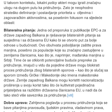
U takvom kontekstu, lokalni
policy
akteri mogu igrati značajnu
ulogu na dugom putu ka pridruženju. Zato je neophodno
strateško definiranje i postavljanje prioriteta u ciljevima i
zagovaračkim aktivnostima, sa posebnim fokusom na sljedeće
oblasti:
Bilateralna pitanja:
Jedna od preporuka iz publikacije EPC-a za
države zapadnog Balkana je rješavanje bilateralnih pitanja sa
susjedima i sa državama EU kako bi se otvorio put za bolje
odnose u budućnosti. Ovo obuhvata poboljšanje zaštite prava
manjina, posebno za populacije koje su značajno zastupljene u
zemljama članicama, kao što je, naprimjer, mađarska manjina u
Srbiji. Time će se otkloniti potencijalne buduće prepreke za
pridruženje, imajući u vidu da pojedine države mogu blokirati
proces pridruženja zbog bilateralnih sporova – kao što je slučaj sa
sporom između Grčke i Makedonije oko imena makedonske
države. Zemlje zapadnog Balkana mogu koristiti nacionalizaciju
proširenja u svoju korist tako što će kultivirati pojedinačna
prijateljstva sa različitim državama članicama EU, u nadi da će
tako steći više saveznika za pridruženje.
[viii]
Dobra uprava:
Zahtjevna poglavlja u procesu pridruženja koja se
bave pitanjima pravosuđa, ljudskim pravima, vladavinom prava,