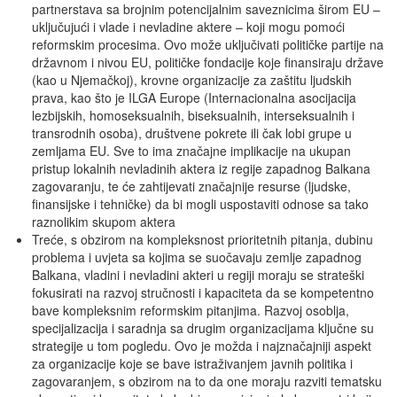
partnerstava sa brojnim potencijalnim saveznicima širom EU –
uključujući i vlade i nevladine aktere – koji mogu pomoći
reformskim procesima. Ovo može uključivati političke partije na
državnom i nivou EU, političke fondacije koje finansiraju države
(kao u Njemačkoj), krovne organizacije za zaštitu ljudskih
prava, kao što je ILGA Europe (Internacionalna asocijacija
lezbijskih, homoseksualnih, biseksualnih, interseksualnih i
transrodnih osoba), društvene pokrete ili čak lobi grupe u
zemljama EU. Sve to ima značajne implikacije na ukupan
pristup lokalnih nevladinih aktera iz regije zapadnog Balkana
zagovaranju, te će zahtijevati značajnije resurse (ljudske,
finansijske i tehničke) da bi mogli uspostaviti odnose sa tako
raznolikim skupom aktera
Treće, s obzirom na kompleksnost prioritetnih pitanja, dubinu
problema i uvjeta sa kojima se suočavaju zemlje zapadnog
Balkana, vladini i nevladini akteri u regiji moraju se strateški
fokusirati na razvoj stručnosti i kapaciteta da se kompetentno
bave kompleksnim reformskim pitanjima. Razvoj osoblja,
specijalizacija i saradnja sa drugim organizacijama ključne su
strategije u tom pogledu. Ovo je možda i najznačajniji aspekt
za organizacije koje se bave istraživanjem javnih politika i
zagovaranjem, s obzirom na to da one moraju razviti tematsku