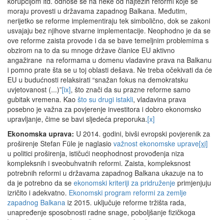
korupcijom itd. odnose se na neke od najtežih reformi koje se
moraju provesti u državama zapadnog Balkana. Međutim,
nerijetko se reforme implementiraju tek simbolično, dok se zakoni
usvajaju bez njihove stvarne implementacije. Neophodno je da se
ove reforme zaista provode i da se bave temeljnim problemima s
obzirom na to da su mnoge države članice EU aktivno
angažirane na reformama u domenu vladavine prava na Balkanu
i pomno prate šta se u toj oblasti dešava. Ne treba očekivati da će
EU u budućnosti relaksirati “snažan fokus na demokratsku
uvjetovanost (...)”
[ix]
, što znači da su prazne reforme samo
gubitak vremena. Kao
što su drugi istakli
, vladavina prava
posebno je važna za povjerenje investitora i dobro ekonomsko
upravljanje, čime se bavi sljedeća preporuka.
[x]
Ekonomska uprava:
U 2014. godini, bivši evropski povjerenik za
proširenje Stefan Füle je naglasio
važnost ekonomske uprave
[xi]
u politici proširenja, ističući neophodnost provođenja niza
kompleksnih i sveobuhvatnih reformi. Zaista, kompleksnost
potrebnih reformi u državama zapadnog Balkana ukazuje na to
da je potrebno da se
ekonomski kriteriji za pridruženje
primjenjuju
izričito i adekvatno.
Ekonomski program reformi za zemlje
zapadnog Balkana
iz 2015. uključuje reforme tržišta rada,
unapređenje sposobnosti radne snage, poboljšanje fizičkoga