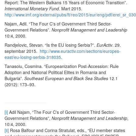
Report: The Western Balkans 15 Years of Economic Transition”.
International Monetary Fund
. Mart 2015.
http://www.imf.org/external/pubs/ft/reo/2015/eur/eng/pdf/erei_sr_03
Najam, Adil. “The Four C's of Government Third Sector-
Government Relations”.
Nonprofit Management and Leadership
10:4, 2000.
Randjelovic, Stevan. “Is the EU losing Serbia?”.
EurActiv
. 29.
septembar 2015.
http://www.euractiv.com/sections/europes-
east/eu-losing-serbia-318035
.
Tanasoiu, Cosmina. “Europeanization Post-Accession: Rule
Adoption and National Political Elites in Romania and
Bulgaria”.
Southeast European and Black Sea Studies
12.1
(2012): 173–93.
[i]
Adil Najam, “The Four C's of Government Third Sector-
Government Relations”,
Nonprofit Management and Leadership
,
10:4, 2000.
[ii]
Rosa Balfour and Corina Stratulat, eds., “EU member states