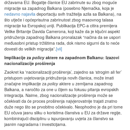
državama EU. Bogatije članice EU zabrinute su zbog moguće
migracije sa zapadnog Balkana (posebno Njemačka, koja je
nedavno najavila
deportaciju svih tražitelja azila sa Balkana), na
što utječe i općeprisutna zabrinutost zbog masovnog talasa
migracije ka Evropskoj uniji. Publikacija EPC-a citira premijera
Velike Britanije Davida Camerona, koji kaže da je ključni aspekt
pridruženja zapadnog Balkana pronalazak “načina da se uspori
međusobni pristup tržištima rada, dok nismo sigurni da to neće
dovesti do velikih migracija”.
[vii]
Implikacije za
policy
aktere na zapadnom Balkanu: Izazovi
nacionalizacije proširenja
Zaokret ka 'nacionalizaciji proširenja’, zajedno sa ‘strogim ali fer’
pristupom uvjetovanja pridruženja novih članica, može imati
značajne implikacije za
policy
aktere u zemljama zapadnog
Balkana, a naročito za one u čijem su fokusu pitanja evropskih
integracija. Naime, zbog nacionalizacije proširenja može se
očekivati da će proces proširenja najvjerovatnije trajati znatno
duže nego što se prvobitno očekivalo. Neophodno je da pri tome
EU očuva jasnu sliku o koristima članstva u EU za države regije,
kombinirajući disciplinu u ispunjavanju uvjeta za članstvo sa
jasnim nagradama i investicijama.