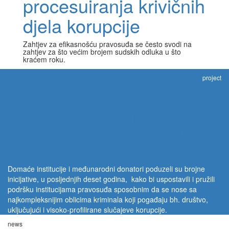
procesuiranja krivičnih
djela korupcije
Zahtjev za efikasnošću pravosuđa se često svodi na
zahtjev za što većim brojem sudskih odluka u što
kraćem roku.
project
Integritet kroz pravdu: neovisni
monitoring civilnog društva i
procjena pravosudnog
odgovora na korupciju
Domaće institucije i međunarodni donatori poduzeli su brojne
inicijative, u posljednjih deset godina, kako bi uspostavili i pružili
podršku institucijama pravosuđa sposobnim da se nose sa
najkompleksnijim oblicima kriminala koji pogađaju bh. društvo,
uključujući i visoko-profilirane slučajeve korupcije.
news